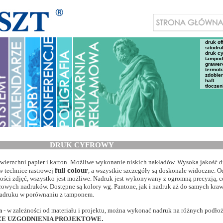
druk of
sitodru
druk c
tampod
grawer
termotr
zdobie
haft
tłoczen
DRUK CYFROWY
owierzchni papier i karton. Możliwe wykonanie niskich nakładów. Wysoka jakość d
full colour
 technice rastrowej
, a wszystkie szczegóły są doskonale widoczne. O
kości zdjęć, wszystko jest możliwe. Nadruk jest wykonywany z ogromną precyzją, c
owych nadruków. Dostępne są kolory wg. Pantone, jak i nadruk aż do samych kraw
nadruku w porównaniu z tamponem.
h
- w zależności od materiału i projektu, można wykonać nadruk na różnych podło
.
ZE UZGODNIENIA PROJEKTOWE