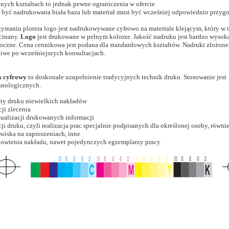
ych kształtach to jednak pewne ograniczenia w ofercie.
być nadrukowana biała baza lub materiał musi być wcześniej odpowiednio przyg
ystaniu plotera logo jest nadrukowywane cyfrowo na materiale klejącym, który w 
cinany.
Logo
jest drukowane w pełnym kolorze. Jakość nadruku jest bardzo wysoka
oczne. Cena cennikowa jest podana dla standardowych kształtów. Nadruki złożone
iwe po wcześniejszych konsultacjach.
k cyfrowy
to doskonałe uzupełnienie tradycyjnych technik druku. Stosowanie jest
hnologicznych.
zty druku niewielkich nakładów
cji zlecenia
tualizacji drukowanych informacji
i druku, czyli realizacja prac specjalnie podpisanych dla określonej osoby, równi
wiska na zaproszeniach, inne
owienia nakładu, nawet pojedynczych egzemplarzy pracy