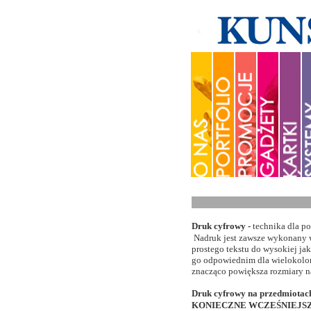
K
Druk cyfrowy -
technika dla p
Nadruk jest zawsze wykonany w
prostego tekstu do wysokiej ja
go odpowiednim dla wielokolor
znacząco powiększa rozmiary 
Druk cyfrowy na przedmiotac
KONIECZNE WCZEŚNIEJS