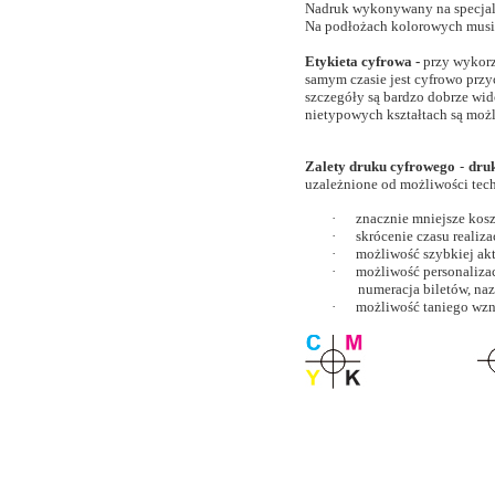
N
adruk wykonywany na specjaln
Na podłożach kolorowych musi 
Etykieta cyfrowa -
p
rzy wykorz
samym czasie jest cyfrowo przy
szczegóły są bardzo dobrze wid
nietypowych kształtach są możl
Zalety druku cyfrowego
-
d
ru
uzależnione od możliwości tec
·
znacznie mniejsze kos
·
skrócenie czasu realiza
·
możliwość szybkiej ak
·
możliwość personalizacj
numeracja biletów, naz
·
możliwość taniego wzn