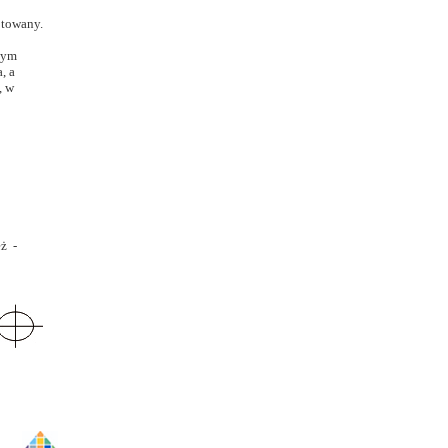
otowany.
tym
, a
, w
eż -