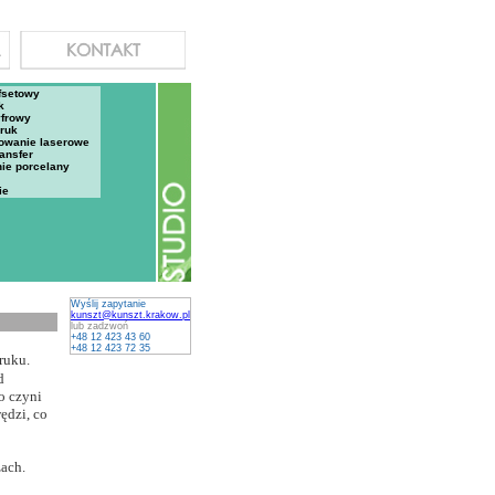
fsetowy
k
yfrowy
ruk
owanie laserowe
ansfer
nie porcelany
ie
Wyślij zapytanie
kunszt@kunszt.krakow.pl
lub zadzwoń
+48 12 423 43 60
+48 12 423 72 35
ruku.
d
o czyni
ędzi, co
żach.